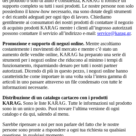
del prodotto o solo di aiuto e consulenza, KARAG ti fornisce un
supporto completo su tutti i suoi prodotti. Le nostre persone non solo
possiedono il know-how necessario, ma sono dotate degli strumenti
e dei ricambi adeguati per ogni tipo di lavoro. Chiediamo
gentilmente ai consumatori dei nostri prodotti di contattare il negozio
di acquisto prodotti KARAG mentre i clienti all’ingrosso autorizzati
possono contattare il servizio all’indirizzo e-mail:
service@karag.gr
.
Promozione e supporto di negozi online.
Mentre ascoltiamo
costantemente i movimenti del mercato e mentre c’è stato un
aumento delle vendite online, KARAG ha preparato una serie di
strumenti per i negozi online che riducono al minimo i tempi di
funzionamento, risparmiando denaro per tutti i nostri partner
autorizzati. Dicendo di più in questo pezzo, i negozi online hanno
caratteristiche come importare in una volta sola l’intera gamma di
articoli in uno passare attraverso un file condensato con tutte le
informazioni necessarie.
Distribuzione di un catalogo cartaceo con i prodotti
KARAG.
Sono le liste KARAG. Tutte le informazioni sul prodotto
sono in un unico posto. Puoi trovare l’ultima versione di ogni
catalogo e da qui, salendo al menu.
Sarebbe ripensare a noi per non parlare del fatto che le nostre
persone sono pronte a rispondere a ogni tua richiesta su qualsiasi
questione, in qualsiasi momento.