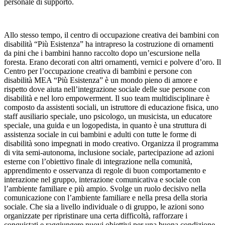
personale di supporto.
Allo stesso tempo, il centro di occupazione creativa dei bambini con
disabilità “Più Esistenza” ha intrapreso la costruzione di ornamenti
da pini che i bambini hanno raccolto dopo un’escursione nella
foresta. Erano decorati con altri ornamenti, vernici e polvere d’oro. Il
Centro per l’occupazione creativa di bambini e persone con
disabilità MEA “Più Esistenza” è un mondo pieno di amore e
rispetto dove aiuta nell’integrazione sociale delle sue persone con
disabilità e nel loro empowerment. Il suo team multidisciplinare è
composto da assistenti sociali, un istruttore di educazione fisica, uno
staff ausiliario speciale, uno psicologo, un musicista, un educatore
speciale, una guida e un logopedista, in quanto è una struttura di
assistenza sociale in cui bambini e adulti con tutte le forme di
disabilità sono impegnati in modo creativo. Organizza il programma
di vita semi-autonoma, inclusione sociale, partecipazione ad azioni
esterne con l’obiettivo finale di integrazione nella comunità,
apprendimento e osservanza di regole di buon comportamento e
interazione nel gruppo, interazione comunicativa e sociale con
l’ambiente familiare e più ampio. Svolge un ruolo decisivo nella
comunicazione con l’ambiente familiare e nella presa della storia
sociale. Che sia a livello individuale o di gruppo, le azioni sono
organizzate per ripristinare una certa difficoltà, rafforzare i
conquistati e raggiungere nuovi obiettivi per una buona condizione